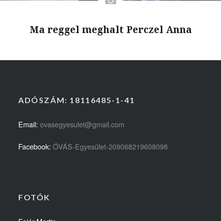
Ma reggel meghalt Perczel Anna
ADÓSZÁM: 18116485-1-41
Email:
ovasegyesulet@gmail.com
Facebook:
ÓVÁS-Egyesület-209068219608098
FOTÓK