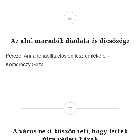
Képek
Hangséták
Ajánlók
Az alul maradók diadala és dicsősége
ENGLISH/FRANÇAIS
Perczel Anna rehabilitációs építész emlékére –
Komoróczy Géza
LATHATATLAN.OVAS.HU
A város neki köszönheti, hogy lettek
újra védett házak