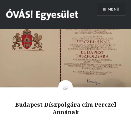
Tovább
MENÜ
a
tartalomhoz
AZ ÓVÁS!
Bemutatkozunk
Perczel Anna
Impresszum
Éves beszámolók
CIKKEK
Budapest Díszpolgára cím Perczel
Annának
Hírek
Szakmai anyagok