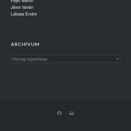
Fejér Martin
Jávor István
Lábass Endre
ARCHÍVUM
Archívum
Facebook
Email